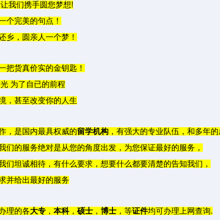
,
让我们携手圆您梦想
!
一个完美的句点！
还乡，圆亲人一个梦！
一把货真价实的金钥匙！
目光
为了自已的前程
境，甚至改变你的人生
作，是国内最具权威的
留学机构
，有强大的专业队伍，和多年的
我们的服务绝对是从您的角度出发，为您保证最好的服务，
我们坦诚相待，有什么要求，想要什么都要清楚的告知我们，
求并给出最好的服务
办理的各
大专
，
本科
，
硕士
，
博士
，等
证件
均可办理上网查询
.