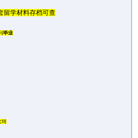
套留学材料存档可查
利
毕业
坎坷