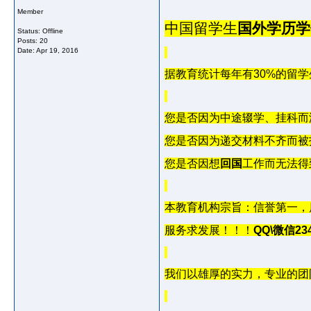
Member
中国留学生
国外学历学
Status: Offline
Posts: 20
Date:
Apr 19, 2016
据教育统计每年有
30%
的留学
您是否因为中途辍学、挂科而
您是否因为递交材料不齐而被
您是否因想
回国
工作而无法得
本教育机构宗旨：信誉第一，
服务求发展！！！
QQ\
微信
23
我们以雄厚的实力，专业的团