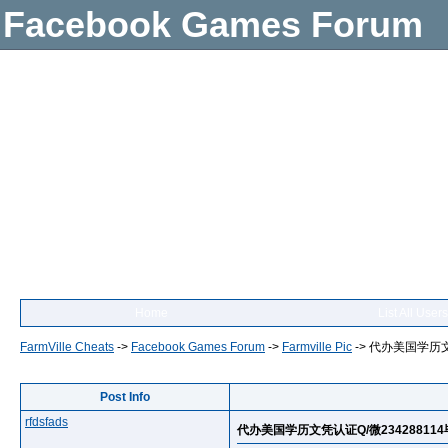
Facebook Games Forum
Home
List All Users
FarmVille Cheats
->
Facebook Games Forum
->
Farmville Pic
->
代办美国学历文凭认
Post Info
rfdsfads
代办美国学历文凭认证Q/微234288114毕