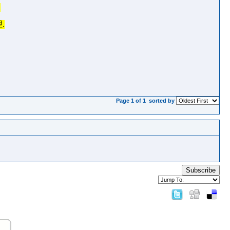
,
理
.
Page 1 of 1
sorted by
Subscribe