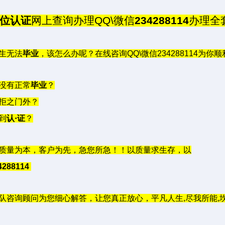
位认证
网上查询办理
QQ\
微信
234288114
办理全
生无法
毕业
，该怎么办呢？在线咨询
QQ\
微信
234288114
为你顺
没有正常
毕业
？
拒之门外？
到
认·证
？
质量为本，客户为先，急您所急！！以质量求生存，以
4288114
队咨询顾问为您细心解答，让您真正放心，平凡人生
,
尽我所能
,