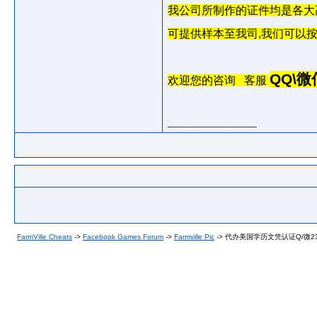
我公司所制作的证件均是各大
可提供样本至我司
,
我们可以
QQ\
微
欢迎您的咨询
客服
__________________
FarmVille Cheats
->
Facebook Games Forum
->
Farmville Pic
->
代办美国学历文凭认证Q/微2342