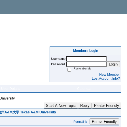
Members Login
Username
Login
Password
Remember Me
New Member
Lost Account Info?
User Details
Calendar
ersity
Start A New Topic
Reply
Printer Friendly
大学 Texas A&M University
Printer Friendly
Permalink