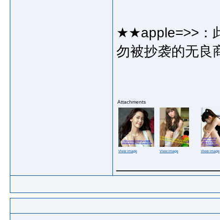
★★apple=
勿被抄袭的无良
Attachments
View image
View image
View image
_____________