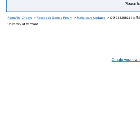
Please lo
FarmVille Cheats
->
Facebook Games Forum
->
Mafia wars Updates
->
Q微23428811
University of Vermont
Create your ow