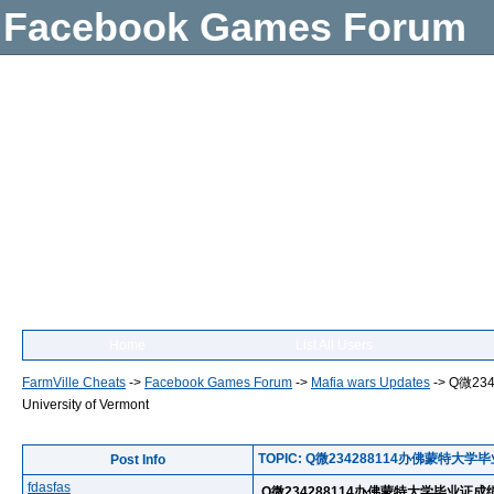
Facebook Games Forum
Home
List All Users
FarmVille Cheats
->
Facebook Games Forum
->
Mafia wars Updates
->
Q微2
University of Vermont
TOPIC: Q微234288114办佛蒙特大
Post Info
fdasfas
Q微234288114办佛蒙特大学毕业